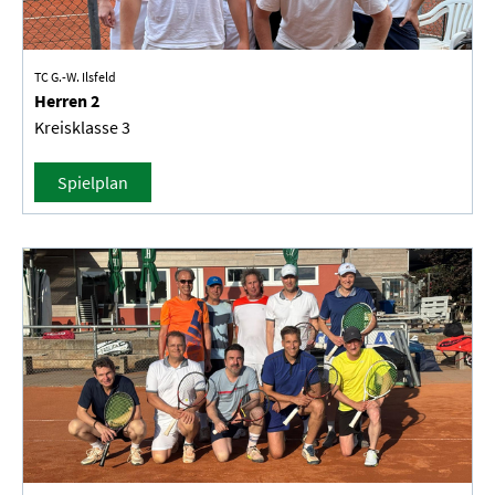
TC G.-W. Ilsfeld
Herren 2
Kreisklasse 3
Spielplan