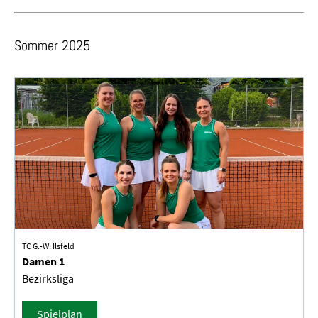
Sommer 2025
TC G.-W. Ilsfeld
Damen 1
Bezirksliga
Spielplan