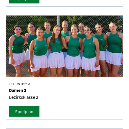
TC G.-W. Ilsfeld
Damen 2
Bezirksklasse 2
Spielplan