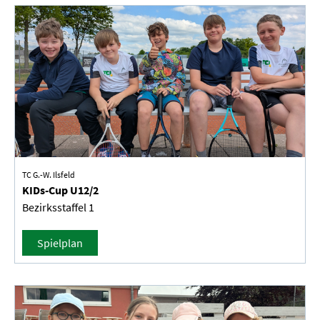
TC G.-W. Ilsfeld
KIDs-Cup U12/2
Bezirksstaffel 1
Spielplan