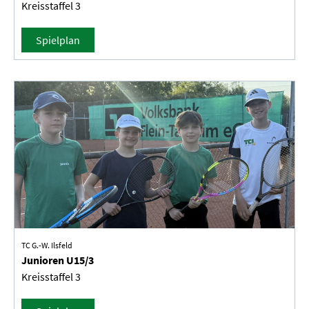
Kreisstaffel 3
Spielplan
TC G.-W. Ilsfeld
Junioren U15/3
Kreisstaffel 3