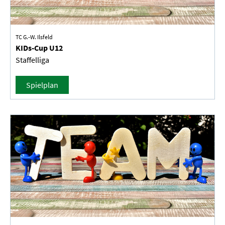
TC G.-W. Ilsfeld
KIDs-Cup U12
Staffelliga
Spielplan