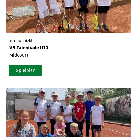
TC G.-W. Ilsfeld
VR-Talentiade U10
Midcourt
Spielplan