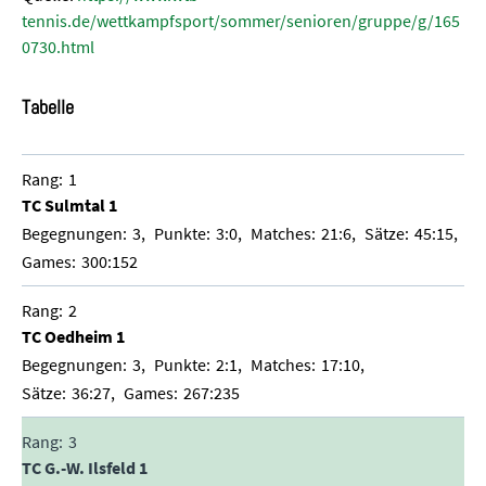
tennis.de/wettkampfsport/sommer/senioren/gruppe/g/165
0730.html
Tabelle
1
TC Sulmtal 1
3
3:0
21:6
45:15
300:152
2
TC Oedheim 1
3
2:1
17:10
36:27
267:235
3
TC G.-W. Ilsfeld 1