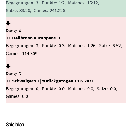
3
1:2
15:12
33:26
241:226
4
TC Heilbronn a.Trappens. 1
3
0:3
1:26
6:52
114:309
5
TC Schwaigern 1 | zurückgezogen 19.6.2021
0
0:0
0:0
0:0
0:0
Spielplan