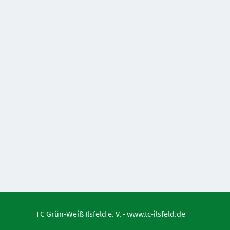
TC Grün-Weiß Ilsfeld e. V. -
www.tc-ilsfeld.de