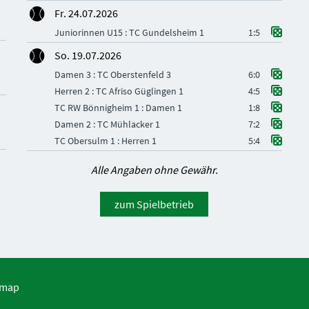
Fr. 24.07.2026
Juniorinnen U15 : TC Gundelsheim 1
1:5
So. 19.07.2026
Damen 3 : TC Oberstenfeld 3
6:0
Herren 2 : TC Afriso Güglingen 1
4:5
TC RW Bönnigheim 1 : Damen 1
1:8
Damen 2 : TC Mühlacker 1
7:2
TC Obersulm 1 : Herren 1
5:4
Alle Angaben ohne Gewähr.
zum Spielbetrieb
emap