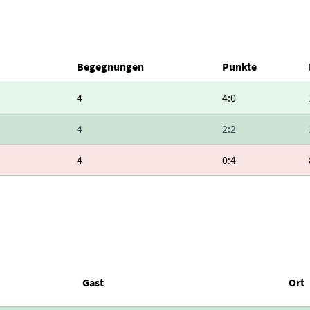
Begegnungen
Punkte
4
4:0
4
2:2
4
0:4
Gast
Ort