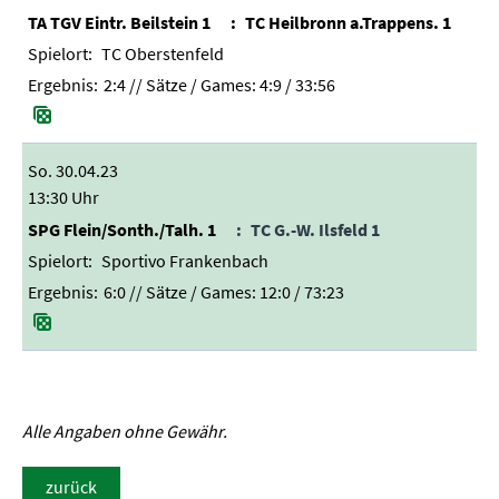
TA TGV Eintr. Beilstein 1
TC Heilbronn a.Trappens. 1
TC Oberstenfeld
2:4
// Sätze / Games:
4:9 / 33:56
So. 30.04.23
13:30 Uhr
SPG Flein/Sonth./Talh. 1
TC G.-W. Ilsfeld 1
Sportivo Frankenbach
6:0
// Sätze / Games:
12:0 / 73:23
Alle Angaben ohne Gewähr.
zurück