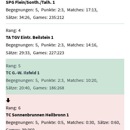
SPG Flein/Sonth./Talh. 1
5
2:3
17:13
34:26
235:212
4
TA TGV Eintr. Beilstein 1
5
2:3
14:16
29:33
227:223
5
TC G.-W. Ilsfeld 1
5
2:3
10:20
20:40
186:268
6
TC Sonnenbrunnen Heilbronn 1
5
0:5
0:30
0:60
39:360