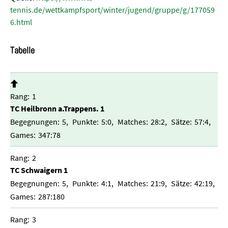
tennis.de/wettkampfsport/winter/jugend/gruppe/g/177059
6.html
Tabelle
1
TC Heilbronn a.Trappens. 1
5
5:0
28:2
57:4
347:78
2
TC Schwaigern 1
5
4:1
21:9
42:19
287:180
3