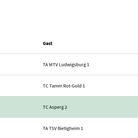
Gast
TA MTV Ludwigsburg 1
1
TC Tamm Rot-Gold 1
TC Asperg 2
TA TSV Bietigheim 1