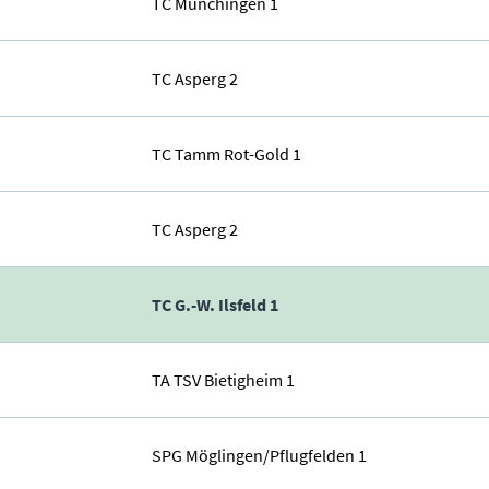
TC Münchingen 1
TC Asperg 2
TC Tamm Rot-Gold 1
TC Asperg 2
TC G.-W. Ilsfeld 1
TA TSV Bietigheim 1
SPG Möglingen/Pflugfelden 1