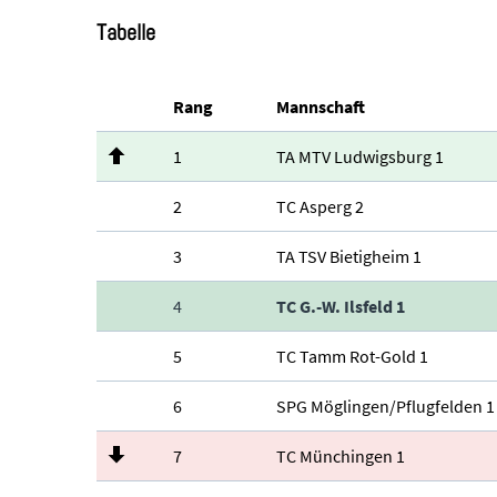
Tabelle
Rang
Mannschaft
1
TA MTV Ludwigsburg 1
2
TC Asperg 2
3
TA TSV Bietigheim 1
4
TC G.-W. Ilsfeld 1
5
TC Tamm Rot-Gold 1
6
SPG Möglingen/Pflugfelden 1
7
TC Münchingen 1