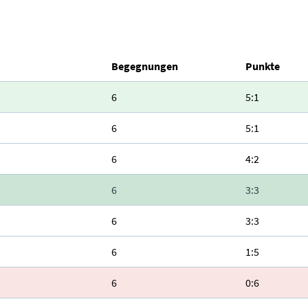
Begegnungen
Punkte
6
5:1
6
5:1
6
4:2
6
3:3
6
3:3
6
1:5
6
0:6