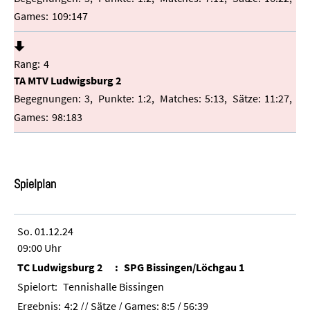
109:147
4
TA MTV Ludwigsburg 2
3
1:2
5:13
11:27
98:183
Spielplan
So. 01.12.24
09:00 Uhr
TC Ludwigsburg 2
SPG Bissingen/Löchgau 1
Tennishalle Bissingen
4:2
// Sätze / Games:
8:5 / 56:39