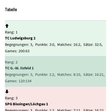
Tabelle
1
TC Ludwigsburg 2
3
3:0
16:2
32:5
200:63
2
TC G.-W. Ilsfeld 1
3
1:2
8:10
16:21
120:134
3
SPG Bissingen/Löchgau 1
3
1:2
7:11
16:22