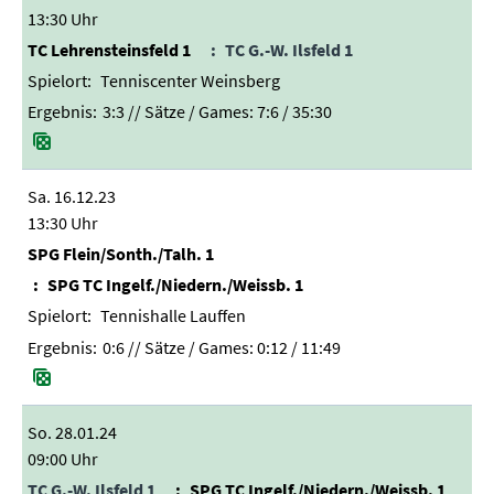
13:30 Uhr
TC Lehrensteinsfeld 1
TC G.-W. Ilsfeld 1
Tenniscenter Weinsberg
3:3
// Sätze / Games:
7:6 / 35:30
Sa. 16.12.23
13:30 Uhr
SPG Flein/Sonth./Talh. 1
SPG TC Ingelf./Niedern./Weissb. 1
Tennishalle Lauffen
0:6
// Sätze / Games:
0:12 / 11:49
So. 28.01.24
09:00 Uhr
TC G.-W. Ilsfeld 1
SPG TC Ingelf./Niedern./Weissb. 1