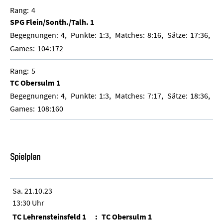
4
SPG Flein/Sonth./Talh. 1
4
1:3
8:16
17:36
104:172
5
TC Obersulm 1
4
1:3
7:17
18:36
108:160
Spielplan
Sa. 21.10.23
13:30 Uhr
TC Lehrensteinsfeld 1
TC Obersulm 1