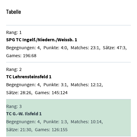
Tabelle
1
SPG TC Ingelf./Niedern./Weissb. 1
4
4:0
23:1
47:3
196:68
2
TC Lehrensteinsfeld 1
4
3:1
12:12
28:26
145:124
3
TC G.-W. Ilsfeld 1
4
1:3
10:14
21:30
126:155