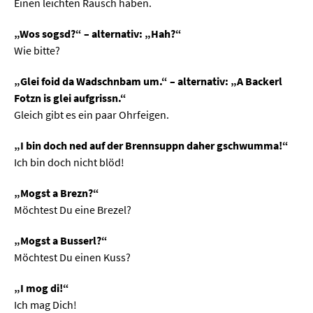
Einen leichten Rausch haben.
„Wos sogsd?“ – alternativ: „Hah?“
Wie bitte?
„Glei foid da Wadschnbam um.“ – alternativ: „A Backerl
Fotzn is glei aufgrissn.“
Gleich gibt es ein paar Ohrfeigen.
„I bin doch ned auf der Brennsuppn daher gschwumma!“
Ich bin doch nicht blöd!
„Mogst a Brezn?“
Möchtest Du eine Brezel?
„Mogst a Busserl?“
Möchtest Du einen Kuss?
„I mog di!“
Ich mag Dich!