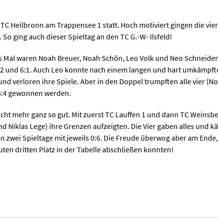
TC Heilbronn am Trappensee 1 statt. Hoch motiviert gingen die vie
So ging auch dieser Spieltag an den TC G.-W- Ilsfeld!
s Mal waren Noah Breuer, Noah Schön, Leo Volk und Neo Schneider
6:2 und 6:1. Auch Leo konnte nach einem langen und hart umkämpften
und verloren ihre Spiele. Aber in den Doppel trumpften alle vier (
d 6:4 gewonnen werden.
nicht mehr ganz so gut. Mit zuerst TC Lauffen 1 und dann TC Weinsb
d Niklas Lege) ihre Grenzen aufzeigten. Die Vier gaben alles und 
ten zwei Spieltage mit jeweils 0:6. Die Freude überwog aber am Ende
ten dritten Platz in der Tabelle abschließen konnten!