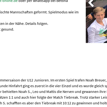
t-online.de
oder per whattsapp bei Bettina
schte Mannschaften geformt. Spielmodus wie im
en in der Nähe. Details folgen.
bt gesund.
Sommersaison der U12 Junioren. Im ersten Spiel trafen Noah Breuer,
nde Hinfahrt ging es zuerst in die vier Einzel und es wurde gleich 
Hier behielten Noah S., Leo und Mattis die Nerven und gewannen ihr
tzen 1:1 und auch hier folgte der Match Tiebreak. Trotz starker Lei
 S. schafften es aber den Tiebreak mit 10:12 zu gewinnen und hol