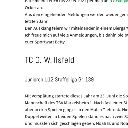
Bitte meldet euch bis 22.08.2021 per mail an
b.ocker@
Ocker an.
Aus den eingehenden Meldungen werden wieder gemi
letzten Jahr.
Den Ausklang feiern wir miteinander in einem Biergart
Ich freue mich auf viele Anmeldungen, bis dahin blei
euer Sportwart Betty
TC G.-W. Ilsfeld
Junioren U12 Staffelliga Gr. 139
Mit Verspätung startete dieses Jahr am 23. Juni die 
Mannschaft des TSV Markelsheim 1. Nach fast einer Stu
aber in drei Spielen ging es in den Match Tiebreak. 
Doppel weiter. In beiden Spielen stand es nach zwei Sä
und mussten sich geschlagen geben. Noah B. und Noah