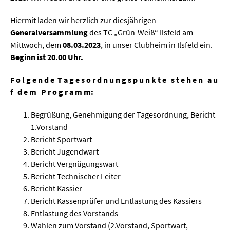
Hiermit laden wir herzlich zur diesjährigen
Generalversammlung
des TC „Grün-Weiß“ Ilsfeld am
Mittwoch, dem
08.03.2023
, in unser Clubheim in Ilsfeld ein.
Beginn ist 20.00 Uhr.
F o l g e n d e T a g e s o r d n u n g s p u n k t e s t e h e n a u
f d e m P r o g r a m m:
Begrüßung, Genehmigung der Tagesordnung, Bericht
1.Vorstand
Bericht Sportwart
Bericht Jugendwart
Bericht Vergnügungswart
Bericht Technischer Leiter
Bericht Kassier
Bericht Kassenprüfer und Entlastung des Kassiers
Entlastung des Vorstands
Wahlen zum Vorstand (2.Vorstand, Sportwart,