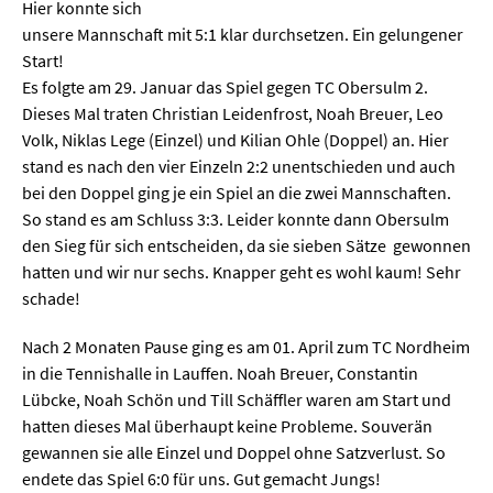
Start!
Es folgte am 29. Januar das Spiel gegen TC Obersulm 2.
Dieses Mal traten Christian Leidenfrost, Noah Breuer, Leo
Volk, Niklas Lege (Einzel) und Kilian Ohle (Doppel) an. Hier
stand es nach den vier Einzeln 2:2 unentschieden und auch
bei den Doppel ging je ein Spiel an die zwei Mannschaften.
So stand es am Schluss 3:3. Leider konnte dann Obersulm
den Sieg für sich entscheiden, da sie sieben Sätze gewonnen
hatten und wir nur sechs. Knapper geht es wohl kaum! Sehr
schade!
Nach 2 Monaten Pause ging es am 01. April zum TC Nordheim
in die Tennishalle in Lauffen. Noah Breuer, Constantin
Lübcke, Noah Schön und Till Schäffler waren am Start und
hatten dieses Mal überhaupt keine Probleme. Souverän
gewannen sie alle Einzel und Doppel ohne Satzverlust. So
endete das Spiel 6:0 für uns. Gut gemacht Jungs!
Und auch das nächste Heimspiel gegen den TC Schwaigern
konnte unsere Mannschaft mit 6:0 klar für sich