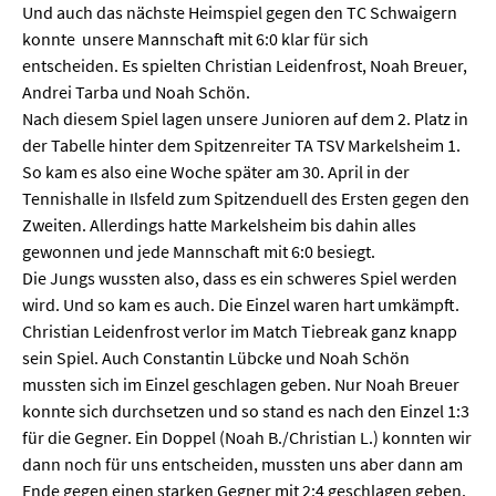
entscheiden. Es spielten Christian Leidenfrost, Noah Breuer,
Andrei Tarba und Noah Schön.
Nach diesem Spiel lagen unsere Junioren auf dem 2. Platz in
der Tabelle hinter dem Spitzenreiter TA TSV Markelsheim 1.
So kam es also eine Woche später am 30. April in der
Tennishalle in Ilsfeld zum Spitzenduell des Ersten gegen den
Zweiten. Allerdings hatte Markelsheim bis dahin alles
gewonnen und jede Mannschaft mit 6:0 besiegt.
Die Jungs wussten also, dass es ein schweres Spiel werden
wird. Und so kam es auch. Die Einzel waren hart umkämpft.
Christian Leidenfrost verlor im Match Tiebreak ganz knapp
sein Spiel. Auch Constantin Lübcke und Noah Schön
mussten sich im Einzel geschlagen geben. Nur Noah Breuer
konnte sich durchsetzen und so stand es nach den Einzel 1:3
für die Gegner. Ein Doppel (Noah B./Christian L.) konnten wir
dann noch für uns entscheiden, mussten uns aber dann am
Ende gegen einen starken Gegner mit 2:4 geschlagen geben.
So endete die Winterrunde zwar mit einer Niederlage, aber
insgesamt konnte die Mannschaft der U15 Junioren 1 am