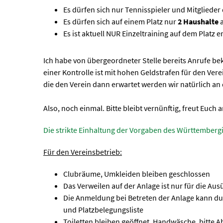
Es dürfen sich nur Tennisspieler und Mitglieder
Es dürfen sich auf einem Platz nur
2 Haushalte
a
Es ist aktuell NUR Einzeltraining auf dem Platz e
Ich habe von übergeordneter Stelle bereits Anrufe be
einer Kontrolle ist mit hohen Geldstrafen für den Ver
die den Verein dann erwartet werden wir natürlich an
Also, noch einmal. Bitte bleibt vernünftig, freut Euch
Die strikte Einhaltung der Vorgaben des Württembe
Für den Vereinsbetrieb:
Clubräume, Umkleiden bleiben geschlossen
Das Verweilen auf der Anlage ist nur für die Au
Die Anmeldung bei Betreten der Anlage kann du
und Platzbelegungsliste
Toiletten bleiben geöffnet, Handwäsche, bitte