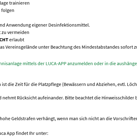
lage trainieren
u folgen
und Anwendung eigener Desinfektionsmittel.
st zu vermeiden
ICHT
erlaubt
 das Vereinsgelände unter Beachtung des Mindestabstandes sofort z
Tennisanlage mittels der LUCA-APP anzumelden oder in die aushäng
 ist die Zeit für die Platzpflege (Bewässern und Abziehen, evtl. Löc
 nehmt Rücksicht aufeinander. Bitte beachtet die Hinweisschilder
ohe Geldstrafen verhängt, wenn man sich nicht an die Vorschrifte
ca App findet Ihr unter: