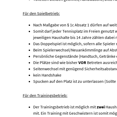
Für den Spielbetrieb:
Nach Maßgabe von § 1c Absatz 1 dürfen auf we
Somit darf jeder Tennisplatz im Freien genutzt
jeweiligen Haushalte bis 14 Jahre zählen dabei 
Das Doppelspiel ist möglich, sofern alle Spiel
Beim Spielerwechsel/Neuankömmlinge auf Absta
Persönliche Gegenstände (Handtuch, Getränke et
Die Plätze sind wie bisher
VOR
Betreten ausreic
Seitenwechsel mit genügend Sicherheitsabsta
kein Handshake
Spucken auf den Platz ist zu unterlassen (Sollte
Für den Trainingsbetrieb:
Der Trainingsbetrieb ist möglich mit
zwei
Hausha
mit. Ein Training mit Geschwistern ist somit mö